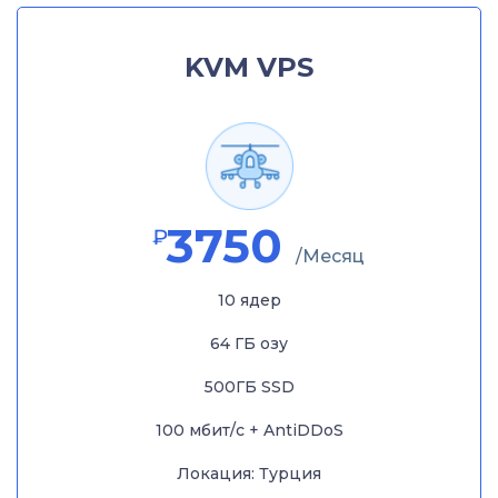
KVM VPS
3750
₽
/Месяц
10 ядер
64 ГБ озу
500ГБ SSD
100 мбит/с + AntiDDoS
Локация: Турция