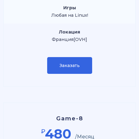
Игры
Любая на Linux!
Локация
Франция[OVH]
Заказать
Game-8
480
₽
/Месяц